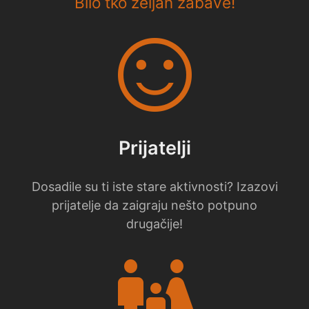
Bilo tko željan zabave!
sentiment_satisfied
Prijatelji
Dosadile su ti iste stare aktivnosti? Izazovi
prijatelje da zaigraju nešto potpuno
drugačije!
family_restroom