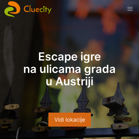
Escape igre
na ulicama grada
u Austriji
Vidi lokacije