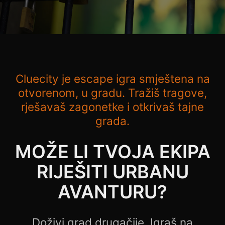
Cluecity je escape igra smještena na
otvorenom, u gradu. Tražiš tragove,
rješavaš zagonetke i otkrivaš tajne
grada.
MOŽE LI TVOJA EKIPA
RIJEŠITI URBANU
AVANTURU?
Doživi grad drugačije. Igraš na