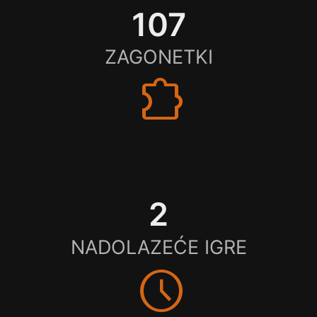
107
ZAGONETKI
extension
2
NADOLAZEĆE IGRE
schedule