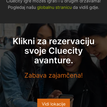
Cluecity igre možeš igrati i u drugim državama!
Pogledaj našu
globalnu stranicu
da vidiš gdje.
Klikni za rezervaciju
svoje Cluecity
avanture.
Zabava zajamčena!
Vidi lokacije