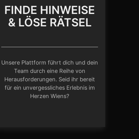
FINDE HINWEISE
& LÖSE RÄTSEL
Unsere Plattform führt dich und dein
Team durch eine Reihe von
Herausforderungen. Seid ihr bereit
für ein unvergessliches Erlebnis im
Herzen Wiens?