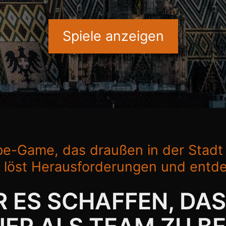
Spiele anzeigen
ape-Game, das draußen in der Stadt s
 löst Herausforderungen und entd
R ES SCHAFFEN, DA