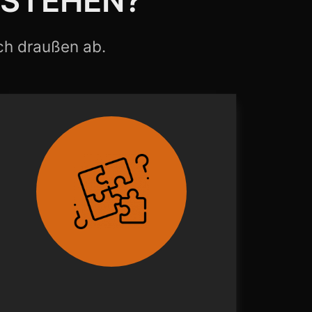
ESTEHEN?
ich draußen ab.