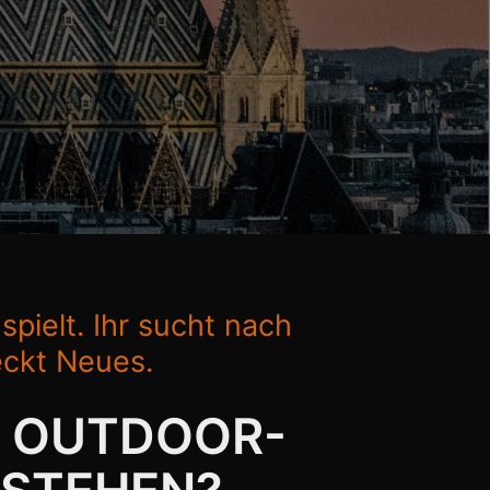
pielt. Ihr sucht nach
eckt Neues.
S OUTDOOR-