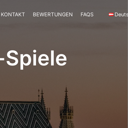
KONTAKT
BEWERTUNGEN
FAQS
Deut
Spiele