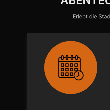
ABENTEU
Erlebt die Sta